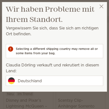
Warenkorb a
Wir haben Probleme mit
Wunschliste
Ihrem Standort.
Claudia Dörling
Party auswählen
Startseite
Plüschartikel
Vergewissern Sie sich, dass Sie sich am richtigen
Plüschartikel
Ort befinden.
Mit kuscheligen Freunden und fabelhaftem Duft gibt
es unendlich viele Gründe, Kinder und Erwachsene
Selecting a different shipping country may remove all or
um lächeln zu bringen.
some items from your bag.
17 Ergebnisse
Relevanz
Filter
Claudia Dörling verkauft und rekrutiert in diesem
Land:
Deutschland
Neu
Im Trend
Disney and Pixar’s
Scentsy Clip-
Lightning McQueen –
Anhänger Sorrento