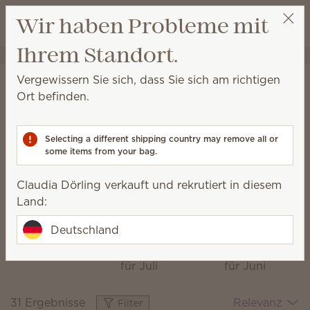
Warenkorb a
Wir haben Probleme mit
Wunschliste
Ihrem Standort.
Claudia Dörling
Party auswählen
Startseite
Kollektionen
Das Monatsspecial
Vergewissern Sie sich, dass Sie sich am richtigen
Das Monatsspecial
Ort befinden.
Entdecken Sie jeden Monat neue Duftkombinationen,
frisches Dekor und exklusive Stücke.
Selecting a different shipping country may remove all or
some items from your bag.
Claudia Dörling verkauft und rekrutiert in diesem
Hüttenzauber
Ein
Blooming
Land:
Das
Italienischer
Hyacinth &
Sommer
Santal
Monatsspecial
Deutschland
Das
Das
für August
Monatsspecial
Monatsspecial
für Juli
für Juni
31 Ergebnisse
Relevanz
Filter