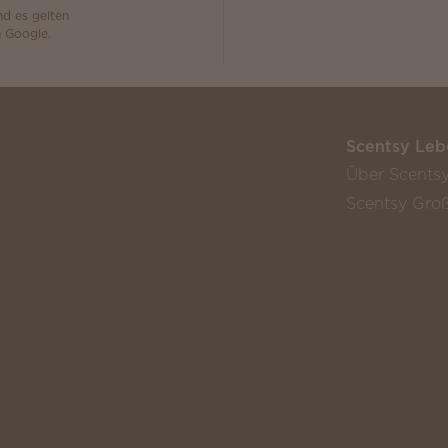
d es gelten
 Google.
Scentsy Leb
Über Scents
Scentsy Groß