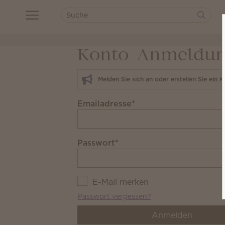
Konto-Anmeldu
Melden Sie sich an oder erstellen Sie ein 
Emailadresse
*
Passwort
*
E-Mail merken
Passwort vergessen?
Anmelden