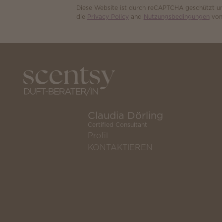
Diese Website ist durch reCAPTCHA geschützt un
die
Privacy Policy
and
Nutzungsbedingungen
von
Claudia Dörling
Certified Consultant
Profil
KONTAKTIEREN