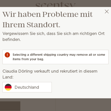
Wir haben Probleme mit
Claudia Dörling
Party auswählen
Ihrem Standort.
ng
Vergewissern Sie sich, dass Sie sich am richtigen Ort
befinden.
Konto, um die Konto Seite anzuzeigen.
Selecting a different shipping country may remove all or some
items from your bag.
Wir werde
Claudia Dörling verkauft und rekrutiert in diesem
Land:
Deutschland